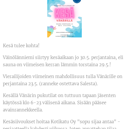
Kesä tulee kohta!
Väinölänniemi siirtyy kesäaikaan jo 30.5. perjantaina, eli
sauna on viimeisen kerran lämmin torstaina 29.5.!
Vierailijoiden viimeinen mahdollisuus tulla Vänärille on
perjantaina 23.5. (ranneke ostettava Salesta).
Kesällä Vänärin pukutilat on tuttuun tapaan jäsenten
käytössä klo 6-23 välisenä aikana. Sisään pääsee
avainrannekkeella.
Kesäsiivoukset hoitaa Kotikatu Oy "sopu sijaa antaa" -
periaatteella kahdesti viikossa. Joten annattehan tilaa