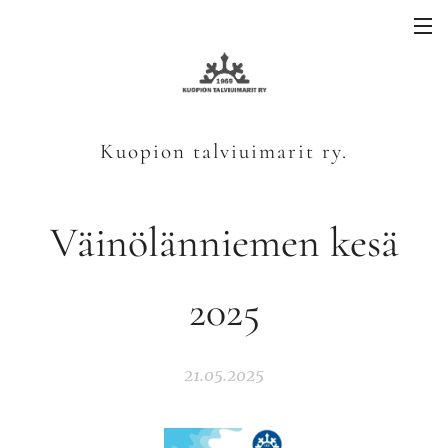
Kuopion talviuimarit ry.
Väinölänniemen kesä
2025
21.05.2025