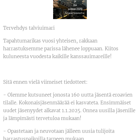
Tervehdys talviuimari
Tapahtumarikas vuosi yhteisen, rakkaan
harrastuksemme parissa lähenee loppuaan. Kiitos
kuluneesta vuodesta kaikille kanssauimareille!
Sitä ennen vielä viimeiset tiedotteet:
- Olemme kutsuneet jonosta 160 uutta jäsentä eroavien
tilalle. Kokonaisjäsenmäärää ei kasvateta. Ensimmäiset
uudet jäsenyydet alkavat 1.1.2025. Onnea uusilla jäsenille
ja lämpimästi tervetuloa mukaan!
- Opastetaan ja neuvotaan jälleen uusia tulijoita
harrastuspaikoilla tarpeen mukaan.