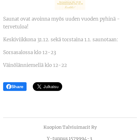
Saunat ovat avoinna myös uuden vuoden pyhinä -
tervetuloa!
Keskiviikkona 31.12. sekä torstaina 1.1. saunotaan:
Sorsasalossa klo 12-23
Väinölänniemellä klo 12-22
Share
Kuopion Talviuimarit Ry
Y-tunnus 1579994-3