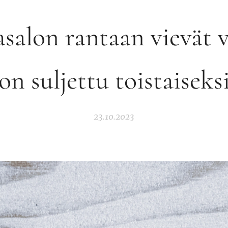
asalon rantaan vievät v
on suljettu toistaiseks
23.10.2023