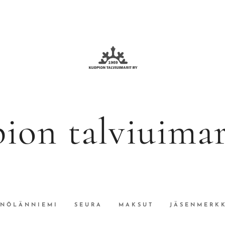
ion talviuimari
INÖLÄNNIEMI
SEURA
MAKSUT
JÄSENMERKK