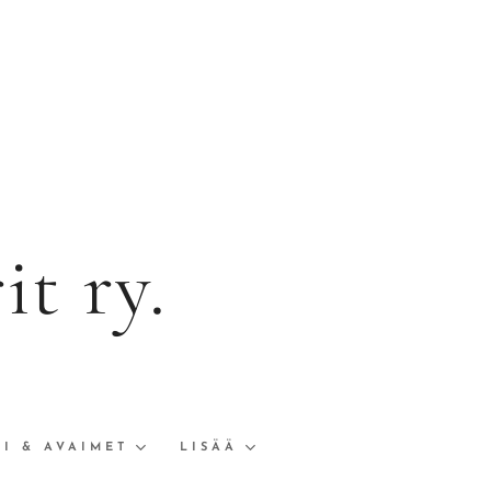
t ry.
I & AVAIMET
LISÄÄ