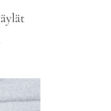
äylät
i