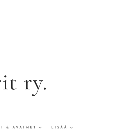
t ry.
I & AVAIMET
LISÄÄ