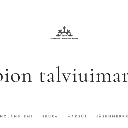
ion talviuimari
INÖLÄNNIEMI
SEURA
MAKSUT
JÄSENMERKK