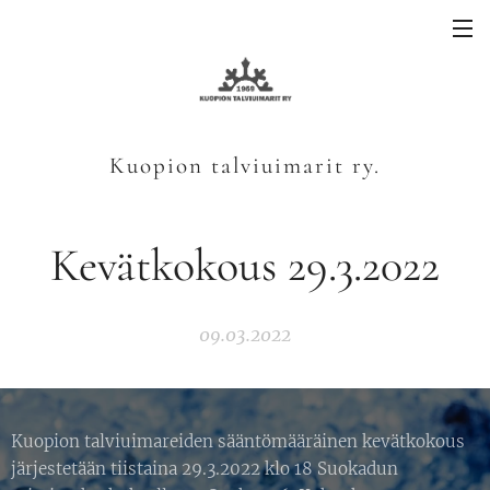
Kuopion talviuimarit ry.
Kevätkokous 29.3.2022
09.03.2022
Kuopion talviuimareiden sääntömääräinen kevätkokous
järjestetään tiistaina 29.3.2022 klo 18 Suokadun