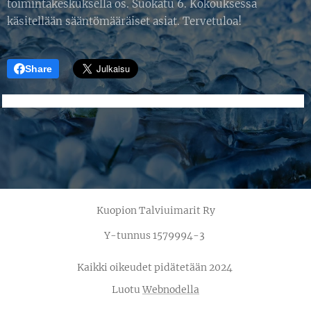
toimintakeskuksella os. Suokatu 6. Kokouksessa
käsitellään sääntömääräiset asiat. Tervetuloa!
Share
Kuopion Talviuimarit Ry
Y-tunnus 1579994-3
Kaikki oikeudet pidätetään 2024
Luotu
Webnodella