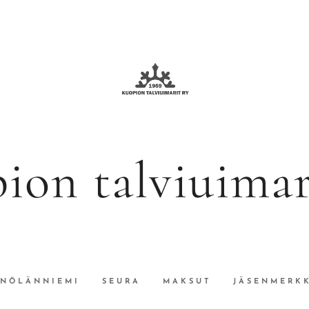
ion talviuimari
INÖLÄNNIEMI
SEURA
MAKSUT
JÄSENMERKK