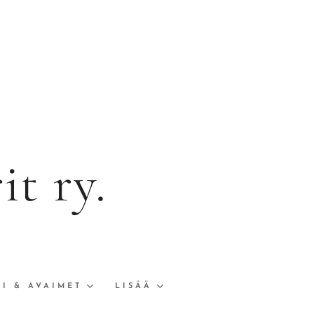
t ry.
I & AVAIMET
LISÄÄ