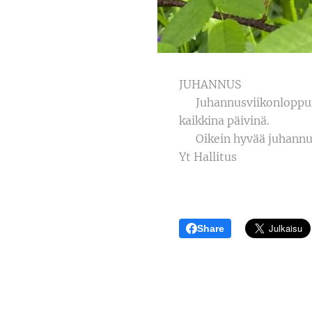
JUHANNUS
🍀 Juhannusviikonloppun
kaikkina päivinä.
🍀 Oikein hyvää juhannus
Yt Hallitus
Share